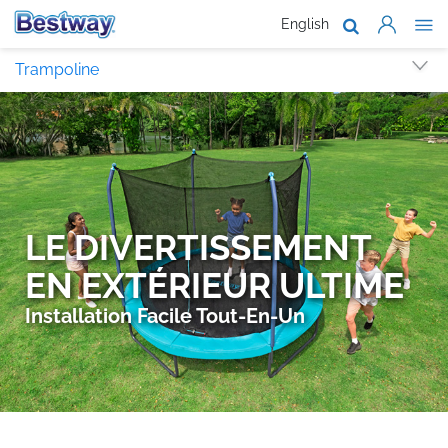
English
À propos de
Trampoline
Produits
SAV
Où acheter
Travailler 